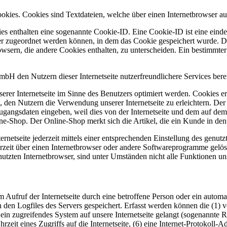
ies. Cookies sind Textdateien, welche über einen Internetbrowser au
es enthalten eine sogenannte Cookie-ID. Eine Cookie-ID ist eine einde
r zugeordnet werden können, in dem das Cookie gespeichert wurde. Die
owsern, die andere Cookies enthalten, zu unterscheiden. Ein bestimmte
den Nutzern dieser Internetseite nutzerfreundlichere Services bereit
erer Internetseite im Sinne des Benutzers optimiert werden. Cookies er
 den Nutzern die Verwendung unserer Internetseite zu erleichtern. Der 
ne Zugangsdaten eingeben, weil dies von der Internetseite und dem au
ne-Shop. Der Online-Shop merkt sich die Artikel, die ein Kunde in den 
rnetseite jederzeit mittels einer entsprechenden Einstellung des genu
erzeit über einen Internetbrowser oder andere Softwareprogramme gelösc
utzten Internetbrowser, sind unter Umständen nicht alle Funktionen uns
Aufruf der Internetseite durch eine betroffene Person oder ein automa
 den Logfiles des Servers gespeichert. Erfasst werden können die (1)
 ein zugreifendes System auf unsere Internetseite gelangt (sogenannte R
zeit eines Zugriffs auf die Internetseite, (6) eine Internet-Protokoll-A