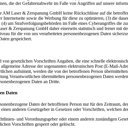
onen, die der Gefahrenabwehr im Falle von Angriffen auf unsere infor
die AM Laser & Zerspanung GmbH keine Rückschlüsse auf die betroffen
serer Internetseite sowie die Werbung für diese zu optimieren, (3) die da
 (4) um Strafverfolgungsbehörden im Falle eines Cyberangriffes die zu
r & Zerspanung GmbH daher einerseits statistisch und ferner mit dem 
iveau für die von uns verarbeiteten personenbezogenen Daten sicherzu
aten gespeichert.
 von gesetzlichen Vorschriften Angaben, die eine schnelle elektroni
allgemeine Adresse der sogenannten elektronischen Post (E-Mail-Adres
tlichen aufnimmt, werden die von der betroffenen Person übermittelte
arbeitung Verantwortlichen übermittelten personenbezogenen Daten werd
ersonenbezogenen Daten an Dritte.
nen Daten
ersonenbezogene Daten der betroffenen Person nur für den Zeitraum, der
einen anderen Gesetzgeber in Gesetzen oder Vorschriften, welchen der 
chtlinien- und Verordnungsgeber oder einem anderen zuständigen Geset
chen Vorschriften gesperrt oder gelöscht.