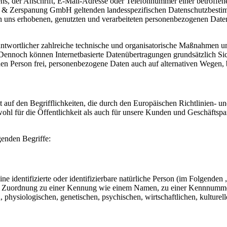
, der Anschrift, E-Mail-Adresse oder Telefonnummer einer betroffenen
& Zerspanung GmbH geltenden landesspezifischen Datenschutzbestimm
uns erhobenen, genutzten und verarbeiteten personenbezogenen Daten 
twortlicher zahlreiche technische und organisatorische Maßnahmen umg
 Dennoch können Internetbasierte Datenübertragungen grundsätzlich Sic
en Person frei, personenbezogene Daten auch auf alternativen Wegen, be
uf den Begrifflichkeiten, die durch den Europäischen Richtlinien- 
für die Öffentlichkeit als auch für unsere Kunden und Geschäftspartn
genden Begriffe:
e identifizierte oder identifizierbare natürliche Person (im Folgenden „
tels Zuordnung zu einer Kennung wie einem Namen, zu einer Kennnumme
siologischen, genetischen, psychischen, wirtschaftlichen, kulturellen o